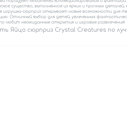
ый порадует любителей коллекционирования и фантазии. 
еское существо, выполненное из ярких и прочных деталей
я игрушка-сюрприз открывает новые возможности для тв
кцию. Отличный выбор для детей, увлеченных фантастичес
кто любит неожиданные открытия и игровые развлечения!
ть Яйцо сюрприз Crystal Creatures по лу