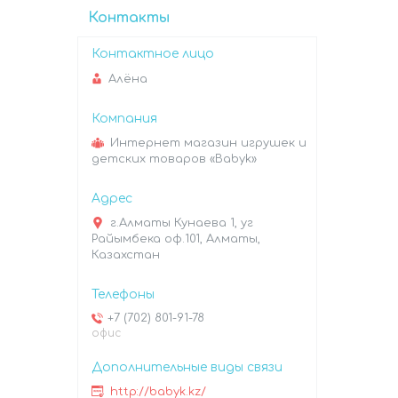
Контакты
Алёна
Интернет магазин игрушек и
детских товаров «Babyk»
г.Алматы Кунаева 1, уг
Райымбека оф.101, Алматы,
Казахстан
+7 (702) 801-91-78
офис
http://babyk.kz/