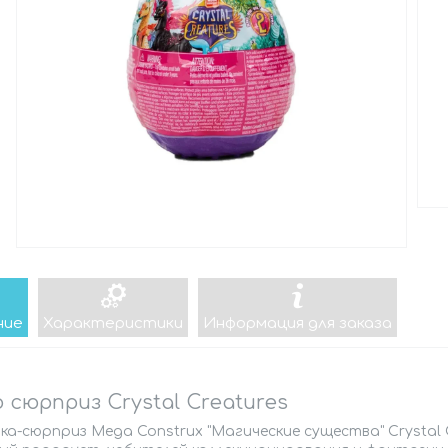
ние
Характеристики
Информация для заказа
 сюрприз Crystal Creatures
ка-сюрприз Mega Construx "Магические существа" Crystal