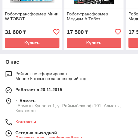
Робот-трансформер Мини
Робот-трансформер
Роб
W ТОБОТ
Медиум А Тобот
Мед
31 600
17 500
17 
₸
₸
Купить
Купить
О нас
Рейтинг не сформирован
Менее 5 отзывов за последний год
Работает с 20.11.2015
г. Алматы
г.Алматы Кунаева 1, уг Райымбека оф.101, Алматы,
Казахстан
Контакты
Сегодня выходной
Показать весь график работы