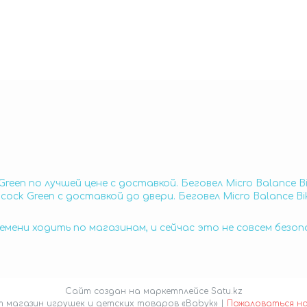
 Green по лучшей цене с доставкой. Беговел Micro Balance B
acock Green с доставкой до двери. Беговел Micro Balance B
емени ходить по магазинам, и сейчас это не совсем безо
Сайт создан на маркетплейсе
Satu.kz
Интернет магазин игрушек и детских товаров «Babyk» |
Пожаловаться н