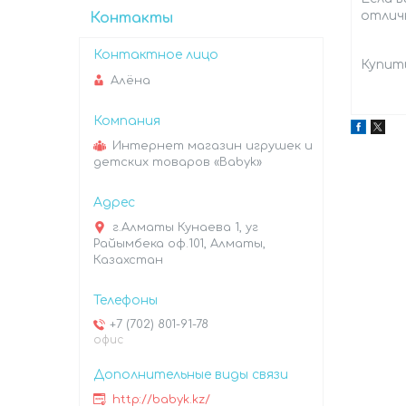
отлич
Контакты
Купить
Алёна
Интернет магазин игрушек и
детских товаров «Babyk»
г.Алматы Кунаева 1, уг
Райымбека оф.101, Алматы,
Казахстан
+7 (702) 801-91-78
офис
http://babyk.kz/