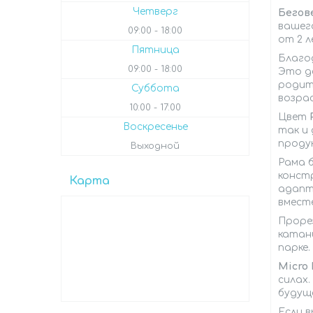
Четверг
Бегове
вашег
09:00
18:00
от 2 
Пятница
Благо
09:00
18:00
Это де
родит
Суббота
возрас
10:00
17:00
Цвет
Воскресенье
так и 
продук
Выходной
Рама б
констр
Карта
адапти
вмест
Проре
катан
парке.
Micro 
силах.
будущ
Если 