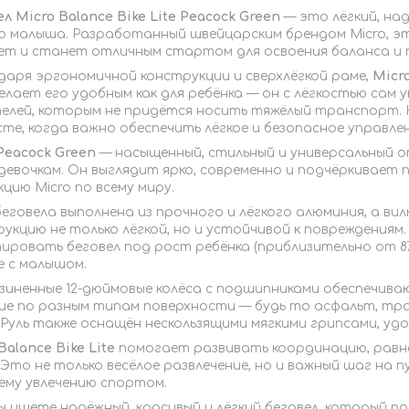
л Micro Balance Bike Lite Peacock Green
— это лёгкий, на
о малыша. Разработанный швейцарским брендом Micro, э
лет и станет отличным стартом для освоения баланса и п
даря эргономичной конструкции и сверхлёгкой раме,
Micro
лает его удобным как для ребёнка — он с лёгкостью сам 
елей, которым не придётся носить тяжёлый транспорт. Н
те, когда важно обеспечить лёгкое и безопасное управлен
Peacock Green
— насыщенный, стильный и универсальный о
девочкам. Он выглядит ярко, современно и подчёркивает 
цию Micro по всему миру.
еговела выполнена из прочного и лёгкого алюминия, а вил
укцию не только лёгкой, но и устойчивой к повреждениям
ровать беговел под рост ребёнка (приблизительно от 87 
е с малышом.
зиненные 12-дюймовые колёса с подшипниками обеспечи
ие по разным типам поверхности — будь то асфальт, тр
 Руль также оснащён нескользящими мягкими грипсами, удо
Balance Bike Lite
помогает развивать координацию, равно
 Это не только весёлое развлечение, но и важный шаг на
ему увлечению спортом.
вы ищете надёжный, красивый и лёгкий беговел, который 