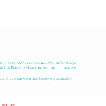
ike Lite Peacock Green в Алматы Караганде,
ike Lite Peacock Green только оригинальные
пасно. Звоните мы подберем и доставим
а контент