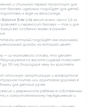
дёжный и стильный первый транспорт для
тот беговел идеально подойдёт для детей
одготовки к езде на велосипеде.
 Balance Bike Lite
весит всего около 2,6 кг.
управляет и переносит беговел — так и для
изкий вес особенно важен в раннем
ие.
ттенок, который подойдёт как мальчикам,
премиальный дизайн, за который ценят
ка — из магниевого сплава, что делает
. Регулируемое по высоте сиденье позволяет
до 110 см), благодаря чему он «растёт»
вают отличную амортизацию и комфортное
отуарная плитка или грунтовая дорожка в
бными для детских ручек.
весие и уверенность ребёнка в собственных
 пути к самостоятельному передвижению и
подарит ребёнку массу радости и станет