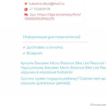
tukaeva.dilya@mail.ru
+7 7028019178
2gis
https://2gis.kz/almaty/firm/
70000001028106273
Информация для покупателей
Доставка и оплата
Возврат
Купить Беговел Micro Balance Bike Lite Peacock
Нурсултане, Беговел Micro Balance Bike Lite Pe
игрушки в магазине babyk.kz
Срочно нужен подарок ребенку? Совсем нет вр
игрушки для ваших детей)))