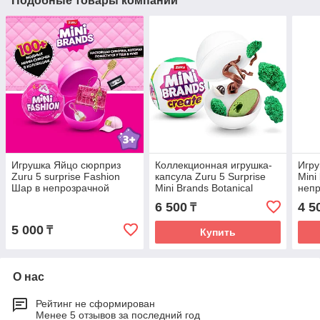
Подобные товары компании
Игрушка Яйцо сюрприз
Коллекционная игрушка-
Игру
Zuru 5 surprise Fashion
капсула Zuru 5 Surprise
Mini
Шар в непрозрачной
Mini Brands Botanical
непр
упаковке
Garden Серия 1
(Сюр
6 500
4 5
₸
5 000
₸
Купить
О нас
Рейтинг не сформирован
Менее 5 отзывов за последний год