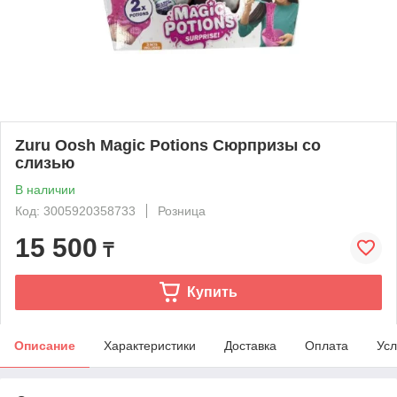
Zuru Oosh Magic Potions Сюрпризы со
слизью
В наличии
Код: 3005920358733
Розница
15 500
₸
Купить
Описание
Характеристики
Доставка
Оплата
Усл