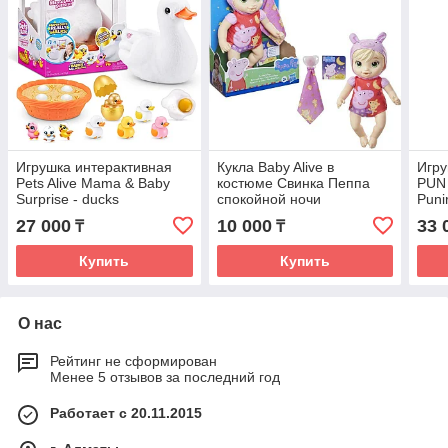
Игрушка интерактивная
Кукла Baby Alive в
Игру
Pets Alive Mama & Baby
костюме Свинка Пеппа
PUN 
Surprise - ducks
спокойной ночи
Puni
27 000
10 000
33 
₸
₸
Купить
Купить
О нас
Рейтинг не сформирован
Менее 5 отзывов за последний год
Работает с 20.11.2015