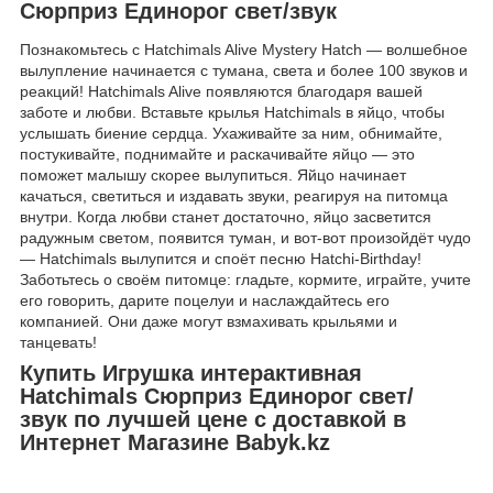
Сюрприз Единорог свет/звук
Познакомьтесь с Hatchimals Alive Mystery Hatch — волшебное
вылупление начинается с тумана, света и более 100 звуков и
реакций! Hatchimals Alive появляются благодаря вашей
заботе и любви. Вставьте крылья Hatchimals в яйцо, чтобы
услышать биение сердца. Ухаживайте за ним, обнимайте,
постукивайте, поднимайте и раскачивайте яйцо — это
поможет малышу скорее вылупиться. Яйцо начинает
качаться, светиться и издавать звуки, реагируя на питомца
внутри. Когда любви станет достаточно, яйцо засветится
радужным светом, появится туман, и вот-вот произойдёт чудо
— Hatchimals вылупится и споёт песню Hatchi-Birthday!
Заботьтесь о своём питомце: гладьте, кормите, играйте, учите
его говорить, дарите поцелуи и наслаждайтесь его
компанией. Они даже могут взмахивать крыльями и
танцевать!
Купить Игрушка интерактивная
Hatchimals Сюрприз Единорог свет/
звук по лучшей цене с доставкой в
Интернет Магазине Babyk.kz