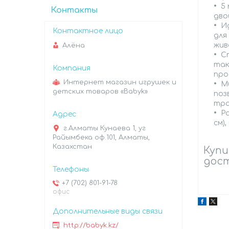
5
Контакты
дво
И
для
жив
Алёна
С
так
про
Интернет магазин игрушек и
М
детских товаров «Babyk»
поз
тра
Р
см),
г.Алматы Кунаева 1, уг
Райымбека оф.101, Алматы,
Казахстан
Купи
дост
+7 (702) 801-91-78
офис
http://babyk.kz/