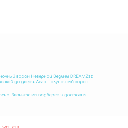
луночный ворон Неверной Ведьмы DREAMZzz
авкой до двери. Лего Полуночный ворон
пасно. Звоните мы подберем и доставим
а контент