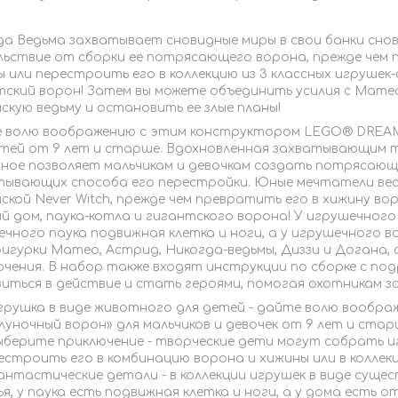
а Ведьма захватывает сновидные миры в свои банки снов 
льствие от сборки ее потрясающего ворона, прежде чем 
 или перестроить его в коллекцию из 3 классных игрушек-
тский ворон! Затем вы можете объединить усилия с Мате
скую ведьму и остановить ее злые планы!
 волю воображению с этим конструктором LEGO® DREAMZzz™
етей от 9 лет и старше. Вдохновленная захватывающим 
ное позволяет мальчикам и девочкам создать потрясающе
тывающих способа его перестройки. Юные мечтатели вес
ской Never Witch, прежде чем превратить его в хижину во
й дом, паука-котла и гигантского ворона! У игрушечног
чного паука подвижная клетка и ноги, а у игрушечного в
игурки Матео, Астрид, Никогда-ведьмы, Диззи и Догана, 
ючения. В набор также входят инструкции по сборке с п
зиться в действие и стать героями, помогая охотникам з
грушка в виде животного для детей - дайте волю вообр
луночный ворон» для мальчиков и девочек от 9 лет и стар
ыберите приключение - творческие дети могут собрать иг
естроить его в комбинацию ворона и хижины или в коллек
антастические детали - в коллекции игрушек в виде сущес
ья, у паука есть подвижная клетка и ноги, а у дома есть