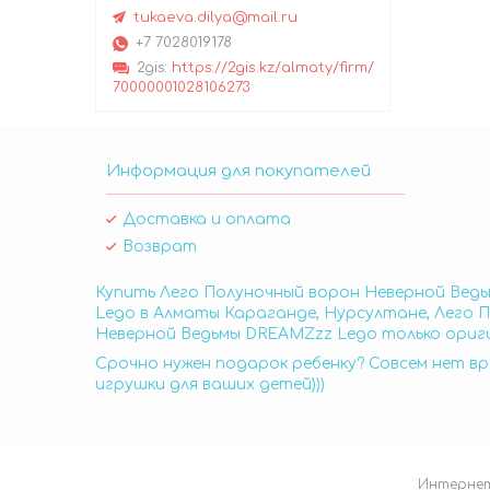
tukaeva.dilya@mail.ru
+7 7028019178
2gis
https://2gis.kz/almaty/firm/
70000001028106273
Информация для покупателей
Доставка и оплата
Возврат
Купить Лего Полуночный ворон Неверной Ведь
Lego в Алматы Караганде, Нурсултане, Лего 
Неверной Ведьмы DREAMZzz Lego только ориги
Срочно нужен подарок ребенку? Совсем нет вр
игрушки для ваших детей)))