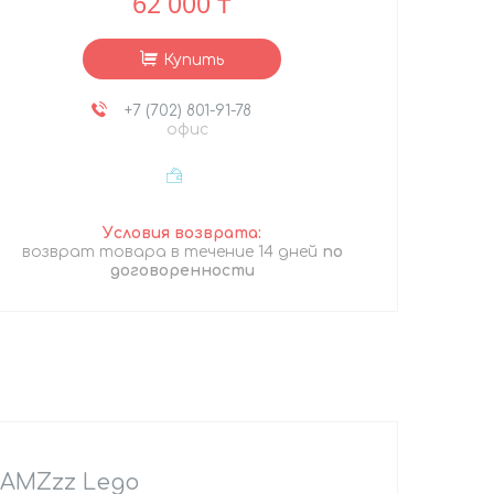
62 000 ₸
Купить
+7 (702) 801-91-78
офис
возврат товара в течение 14 дней
по
договоренности
EAMZzz Lego