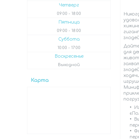
Четверг
09:00
18:00
Никогд
удово
Пятница
хижины
09:00
18:00
гиган
злодей
Суббота
Дайте
10:00
17:00
для д
Воскресенье
живот
захва
Выходной
злодей
ходячи
Карта
игруше
Миниф
прикл
погру
И
«По
В
пер
Ф
пер