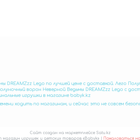
мы DREAMZzz Lego по лучшей цене с доставкой. Лего По
Полуночный ворон Неверной Ведьмы DREAMZzz Lego с дост
нальные игрушки в магазине babyk.kz
емени ходить по магазинам, и сейчас это не совсем безо
Сайт создан на маркетплейсе
Satu.kz
Интернет магазин игрушек и детских товаров «Babyk» |
Пожаловаться н