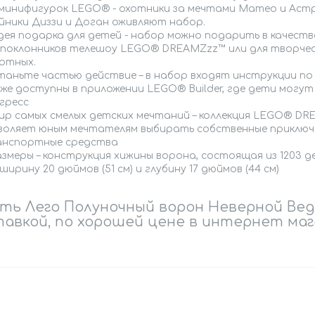
 минифигурок LEGO® - охотники за мечтами Матео и Астри
йники Диззи и Доган оживляют набор.
дея подарка для детей - набор можно подарить в качеств
 поклонников телешоу LEGO® DREAMZzz™ или для творческ
отных.
таньте частью действие – в набор входят инструкции по
же доступны в приложении LEGO® Builder, где дети могу
гресс
ир самых смелых детских мечтаний – коллекция LEGO® D
воляет юным мечтателям выбирать собственные приключе
нспортные средства
азмеры – конструкция хижины ворона, состоящая из 1203 де
 ширину 20 дюймов (51 см) и глубину 17 дюймов (44 см)
ть Лего Полуночный ворон Неверной Вед
авкой, по хорошей цене в интернет маг