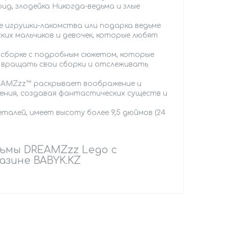
д, злодейка Никогда-ведьма и злые
е игрушки-лакомства или подарка ведьме
их мальчиков и девочек, которые любят
 сборке с подробным сюжетом, которые
т вращать свои сборки и отслеживать
REAMZzz™ раскрывает воображение и
ния, создавая фантастических существ и
талей, имеет высоту более 9,5 дюймов (24
ьмы DREAMZzz Lego с
азине BABYK.KZ