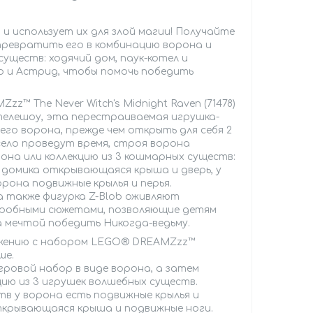
и использует их для злой магии! Получайте
превратить его в комбинацию ворона и
существ: ходячий дом, паук-котел и
о и Астрид, чтобы помочь победить
 The Never Witch's Midnight Raven (71478)
телешоу, эта перестраиваемая игрушка-
го ворона, прежде чем открыть для себя 2
ело проведут время, строя ворона
рона или коллекцию из 3 кошмарных существ:
о домика открывающаяся крыша и дверь, у
орона подвижные крылья и перья.
а также фигурка Z-Blob оживляют
одробными сюжетами, позволяющие детям
а мечтой победить Никогда-ведьму.
ажению с набором LEGO® DREAMZzz™
ше.
ровой набор в виде ворона, а затем
цию из 3 игрушек волшебных существ.
тв у ворона есть подвижные крылья и
 открывающаяся крыша и подвижные ноги.