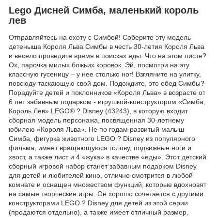
Lego Дисней Симба, маленький король
лев
Отправляйтесь на охоту с Симбой! Соберите эту модель
детеныша Короля Льва Симбы в честь 30-летия Короля Льва
и весело проведите время в поисках еды
.
Что на этом листе?
Ох, парочка милых божьих коровок. Эй, посмотри на эту
классную гусеницу – у нее столько ног! Взгляните на улитку,
повсюду таскающую свой дом. Подождите, это обед Симбы?
Порадуйте детей и поклонников «Короля Льва» в возрасте от
6 лет забавным подарком - игрушкой-конструктором «Симба,
Король Лев» LEGO® ? Disney (43243), в которую входит
сборная модель персонажа, посвященная 30-летнему
юбилею «Короля Льва». Не по годам развитый малыш
Симба, фигурка животного LEGO ? Disney из популярного
фильма, имеет вращающуюся голову, подвижные ноги и
хвост, а также лист и 4 «жука» в качестве «еды». Этот детский
сборный игровой набор станет забавным подарком Disney
для детей и любителей кино, отлично смотрится в любой
комнате и оснащен множеством функций, которые вдохновят
на самые творческие игры. Он хорошо сочетается с другими
конструкторами LEGO ? Disney для детей из этой серии
(продаются отдельно), а также имеет отличный размер,