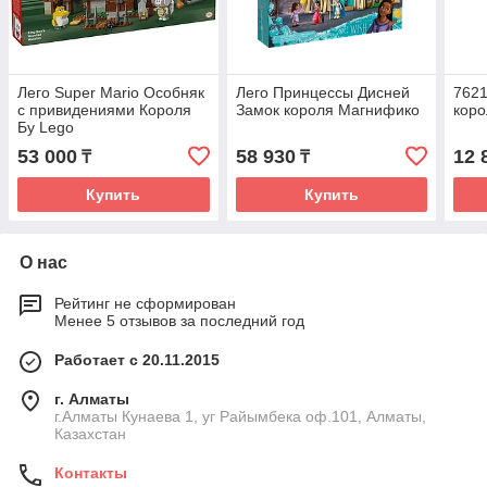
Лего Super Mario Особняк
Лего Принцессы Дисней
7621
с привидениями Короля
Замок короля Магнифико
кор
Бу Lego
53 000
58 930
12 
₸
₸
Купить
Купить
О нас
Рейтинг не сформирован
Менее 5 отзывов за последний год
Работает с 20.11.2015
г. Алматы
г.Алматы Кунаева 1, уг Райымбека оф.101, Алматы,
Казахстан
Контакты