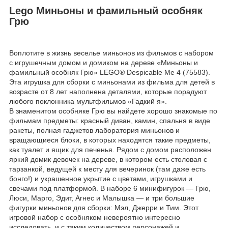
Lego Миньоны и фамильный особняк
Грю
Воплотите в жизнь веселье миньонов из фильмов с набором
с игрушечным домом и домиком на дереве «Миньоны и
фамильный особняк Грю» LEGO® Despicable Me 4 (75583).
Эта игрушка для сборки с миньонами из фильма для детей в
возрасте от 8 лет наполнена деталями, которые порадуют
любого поклонника мультфильмов «Гадкий я».
В знаменитом особняке Грю вы найдете хорошо знакомые по
фильмам предметы: красный диван, камин, спальня в виде
ракеты, полная гаджетов лаборатория миньонов и
вращающиеся блоки, в которых находятся такие предметы,
как туалет и ящик для печенья. Рядом с домом расположен
яркий домик девочек на дереве, в котором есть столовая с
тарзанкой, ведущей к месту для вечеринок (там даже есть
бонго!) и украшенное укрытие с цветами, игрушками и
свечами под платформой. В наборе 6 минифигурок — Грю,
Люси, Марго, Эдит, Агнес и Малышка — и три большие
фигурки миньонов для сборки: Мэл, Джерри и Тим. Этот
игровой набор с особняком невероятно интересно
исследовать, и с таким количеством персонажей и