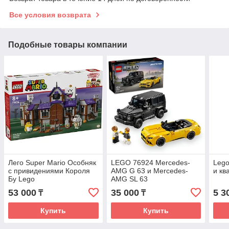
Все условия возврата
Подобные товары компании
Лего Super Mario Особняк
LEGO 76924 Mercedes-
Lego
с привидениями Короля
AMG G 63 и Mercedes-
и кв
Бу Lego
AMG SL 63
53 000
35 000
5 3
₸
₸
Купить
Купить