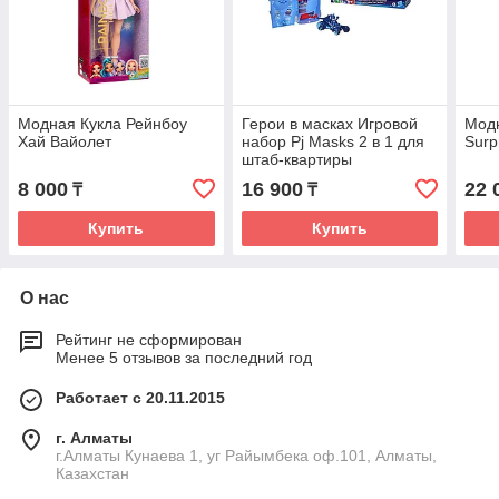
Модная Кукла Рейнбоу
Герои в масках Игровой
Модн
Хай Вайолет
набор Pj Masks 2 в 1 для
Surp
штаб-квартиры
8 000
16 900
22 
₸
₸
Купить
Купить
О нас
Рейтинг не сформирован
Менее 5 отзывов за последний год
Работает с 20.11.2015
г. Алматы
г.Алматы Кунаева 1, уг Райымбека оф.101, Алматы,
Казахстан