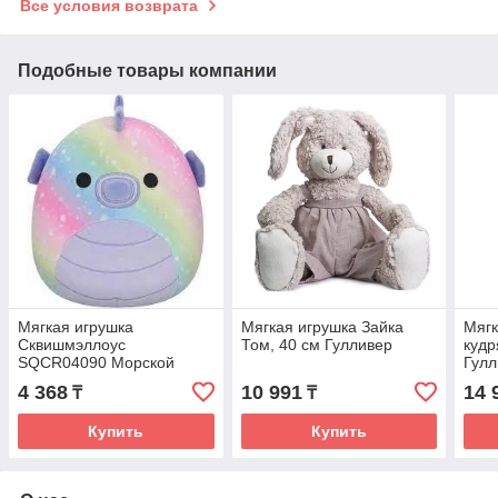
Все условия возврата
Подобные товары компании
Мягкая игрушка
Мягкая игрушка Зайка
Мягк
Сквишмэллоус
Том, 40 см Гулливер
кудр
SQCR04090 Морской
Гулл
конек Emerald, 19см. TM
4 368
10 991
14 
₸
₸
Squishmallows
Купить
Купить