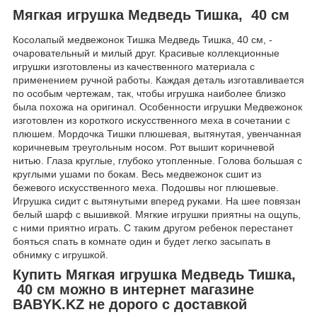
Мягкая игрушка Медведь Тишка, 40 см
Косолапый медвежонок Тишка Медведь Тишка, 40 см, -
очаровательный и милый друг. Красивые коллекционные
игрушки изготовлены из качественного материала с
применением ручной работы. Каждая деталь изготавливается
по особым чертежам, так, чтобы игрушка наиболее близко
была похожа на оригинал. Особенности игрушки Медвежонок
изготовлен из короткого искусственного меха в сочетании с
плюшем. Мордочка Тишки плюшевая, вытянутая, увенчанная
коричневым треугольным носом. Рот вышит коричневой
нитью. Глаза круглые, глубоко утопленные. Голова большая с
круглыми ушами по бокам. Весь медвежонок сшит из
бежевого искусственного меха. Подошвы ног плюшевые.
Игрушка сидит с вытянутыми вперед руками. На шее повязан
белый шарф с вышивкой. Мягкие игрушки приятны на ощупь,
с ними приятно играть. С таким другом ребенок перестанет
бояться спать в комнате один и будет легко засыпать в
обнимку с игрушкой.
Купить Мягкая игрушка Медведь Тишка,
40 см можно в интернет магазине
BABYK.KZ не дорого с доставкой