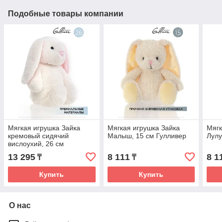
Подобные товары компании
Мягкая игрушка Зайка
Мягкая игрушка Зайка
Мягк
кремовый сидячий
Малыш, 15 см Гулливер
Лулу
вислоухий, 26 см
Гулливер
13 295
8 111
8 1
₸
₸
Купить
Купить
О нас