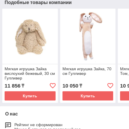
Подобные товары компании
Мягкая игрушка Зайка
Мягкая игрушка Зайка, 70
Мягк
вислоухий бежевый, 30 см
см Гулливер
Том,
Гулливер
11 856
10 050
10 
₸
₸
Купить
Купить
О нас
Рейтинг не сформирован