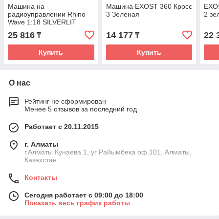
Машина на
Машина EXOST 360 Кросс
EXO
радиоуправлении Rhino
3 Зеленая
2 зе
Wave 1:18 SILVERLIT
EXOST
25 816
14 177
22 
₸
₸
Купить
Купить
О нас
Рейтинг не сформирован
Менее 5 отзывов за последний год
Работает с 20.11.2015
г. Алматы
г.Алматы Кунаева 1, уг Райымбека оф.101, Алматы,
Казахстан
Контакты
Сегодня работает с 09:00 до 18:00
Показать весь график работы