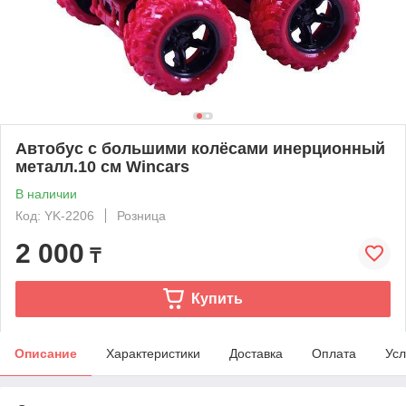
Автобус с большими колёсами инерционный
металл.10 см Wincars
В наличии
Код: YK-2206
Розница
2 000
₸
Купить
Описание
Характеристики
Доставка
Оплата
Усл