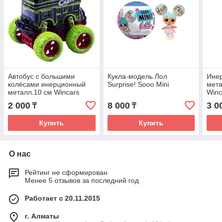
Автобус с большими
Кукла-модель Лол
Ине
колёсами инерционный
Surprise! Sooo Mini
мет
металл.10 см Wincars
Win
бол
2 000
8 000
3 0
₸
₸
Купить
Купить
О нас
Рейтинг не сформирован
Менее 5 отзывов за последний год
Работает с 20.11.2015
г. Алматы