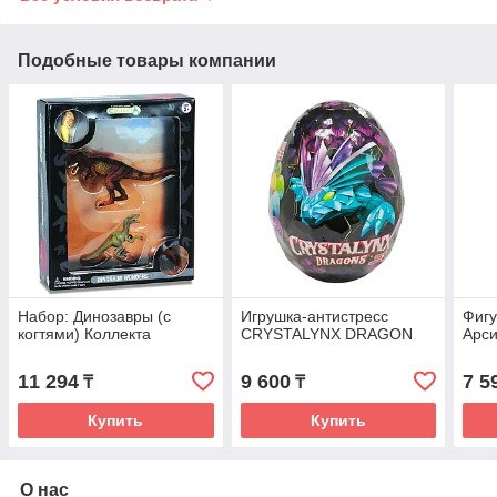
Подобные товары компании
Набор: Динозавры (с
Игрушка-антистресс
Фигу
когтями) Коллекта
CRYSTALYNX DRAGON
Арс
11 294
9 600
7 5
₸
₸
Купить
Купить
О нас