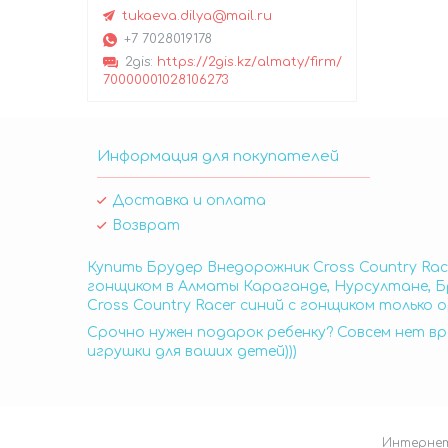
tukaeva.dilya@mail.ru
+7 7028019178
2gis
https://2gis.kz/almaty/firm/
70000001028106273
Информация для покупателей
Доставка и оплата
Возврат
Купить Брудер Внедорожник Cross Country Race
гонщиком в Алматы Караганде, Нурсултане, Бр
Cross Country Racer синий с гонщиком только 
Срочно нужен подарок ребенку? Совсем нет вр
игрушки для ваших детей)))