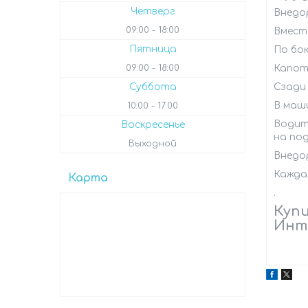
Четверг
Внедор
09:00
18:00
Вмест
Пятница
По бо
09:00
18:00
Капот
Суббота
Сзади
В маш
10:00
17:00
Водите
Воскресенье
на под
Выходной
Внедо
Кажда
Карта
.
Купи
Инт