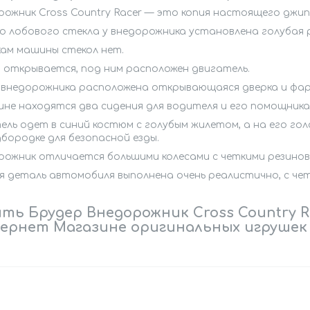
ожник Cross Country Racer — это копия настоящего джипа
о лобового стекла у внедорожника установлена голубая 
кам машины стекол нет.
 открывается, под ним расположен двигатель.
 внедорожника расположена открывающаяся дверка и фар
ине находятся два сидения для водителя и его помощника
ль одет в синий костюм с голубым жилетом, а на его гол
бородке для безопасной езды.
рожник отличается большими колесами с четкими резино
я деталь автомобиля выполнена очень реалистично, с чет
ть Брудер Внедорожник Cross Country R
ернет Магазине оригинальных игрушек 