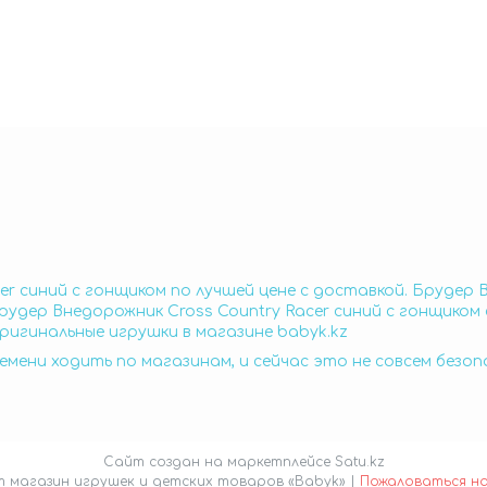
r синий с гонщиком по лучшей цене с доставкой. Брудер В
удер Внедорожник Cross Country Racer синий с гонщиком
оригинальные игрушки в магазине babyk.kz
емени ходить по магазинам, и сейчас это не совсем безо
Сайт создан на маркетплейсе
Satu.kz
Интернет магазин игрушек и детских товаров «Babyk» |
Пожаловаться н