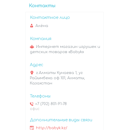
Контакты
Алёна
Интернет магазин игрушек и
детских товаров «Babyk»
г.Алматы Кунаева 1, уг
Райымбека оф.101, Алматы,
Казахстан
+7 (702) 801-91-78
офис
http://babyk.kz/