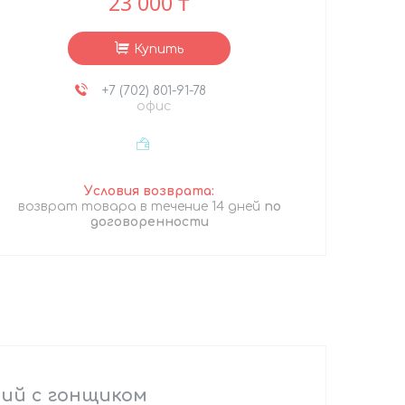
23 000 ₸
Купить
+7 (702) 801-91-78
офис
возврат товара в течение 14 дней
по
договоренности
ний с гонщиком