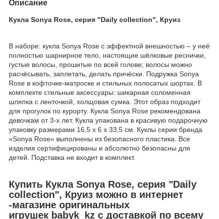
Описание
Кукла Sonya Rose, серия "Daily collection", Круиз
В наборе: кукла Sonya Rose с эффектной внешностью – у неё
полностью шарнирное тело, настоящие шёлковые реснички,
густые волосы, прошитые по всей голове; волосы можно
расчёсывать, заплетать, делать причёски. Подружка Sonya
Rose в кофточке-матроске и стильных полосатых шортах. В
комплекте стильные аксессуары: шикарная соломенная
шляпка с ленточкой, холщовая сумка. Этот образ подходит
для прогулок по курорту. Кукла Sonya Rose рекомендована
девочкам от 3-х лет. Кукла упакована в красивую подарочную
упаковку размерами 16,5 х 6 х 33,5 см. Куклы серии бренда
«Sonya Rose» выполнены из безопасного пластика. Все
изделия сертифицированы и абсолютно безопасны для
детей. Подставка не входит в комплект.
Купить Кукла Sonya Rose, серия "Daily
collection", Круиз можно в интернет
-магазине оригинальных
игрушек babyk_kz с доставкой по всему