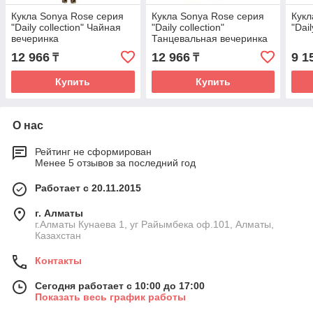
Кукла Sonya Rose серия
Кукла Sonya Rose серия
Кукл
"Daily collection" Чайная
"Daily collection"
"Dail
вечеринка
Танцевальная вечеринка
12 966
12 966
9 1
₸
₸
Купить
Купить
О нас
Рейтинг не сформирован
Менее 5 отзывов за последний год
Работает с 20.11.2015
г. Алматы
г.Алматы Кунаева 1, уг Райымбека оф.101, Алматы,
Казахстан
Контакты
Сегодня работает с 10:00 до 17:00
Показать весь график работы