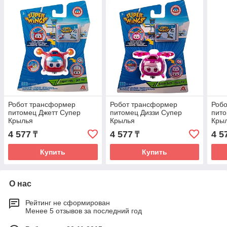
Робот трансформер
Робот трансформер
Роб
питомец Джетт Супер
питомец Диззи Супер
пито
Крылья
Крылья
Кры
4 577
4 577
4 5
₸
₸
Купить
Купить
О нас
Рейтинг не сформирован
Менее 5 отзывов за последний год