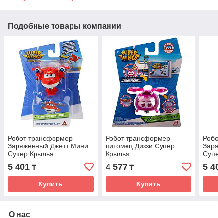
Подобные товары компании
Робот трансформер
Робот трансформер
Роб
Заряженный Джетт Мини
питомец Диззи Супер
Зар
Супер Крылья
Крылья
Суп
5 401
4 577
5 4
₸
₸
Купить
Купить
О нас