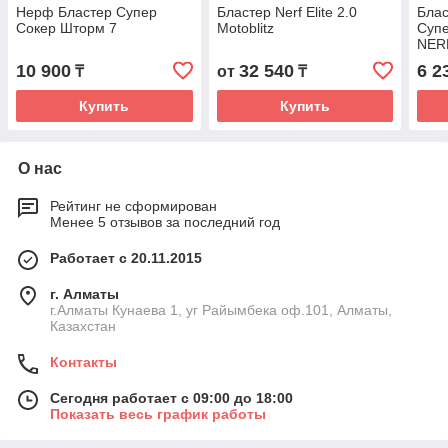
Нерф Бластер Супер
Бластер Nerf Elite 2.0
Бла
Сокер Шторм 7
Motoblitz
Супе
NER
10 900
32 540
6 2
₸
от
₸
Купить
Купить
О нас
Рейтинг не сформирован
Менее 5 отзывов за последний год
Работает с 20.11.2015
г. Алматы
г.Алматы Кунаева 1, уг Райымбека оф.101, Алматы,
Казахстан
Контакты
Сегодня работает с 09:00 до 18:00
Показать весь график работы