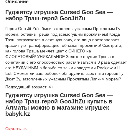
Описание
Гуджитсу игрушка Cursed Goo Sea —
набор Трэш-герой GooJitZu
Герои Goo Jit Zu's были затоплены ужасным Проклятым Гу-
морем, оставив Трэша под всемогущим проклятием! Когда
Трэш погружается в ледяную воду, его лицо претерпевает
красочную трансформацию, обнажая проклятие! Смотрите,
как голова Трэша меняет цвет с СИНЕГО на
ФИОЛЕТОВЫЙ! УНИКАЛЬНОЕ Золотое оружие Трэша в
сочетании с его способностью растягиваться в 3 раза сделает
его НЕУДАЧНЫМ в борьбе со злыми злодеями Rockjaw и Ill
Eel. Сможет ли ваш ребенок обнаружить всех пяти героев Гу
Джит Зу, затопленных ужасным Проклятым Липким морем?
Подходящий возраст: 4+
Гуджитсу игрушка Cursed Goo Sea —
набор Трэш-герой GooJitZu
купить в
Алматы
можно в магазине игрушек
babyk.kz
Скрыть