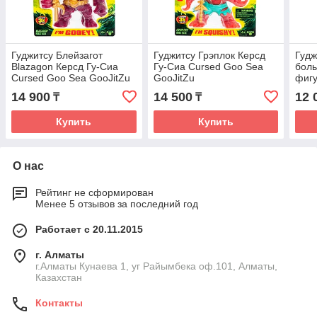
Гуджитсу Блейзагот
Гуджитсу Грэплок Керсд
Гудж
Blazagon Керсд Гу-Сиа
Гу-Сиа Cursed Goo Sea
бол
Cursed Goo Sea GooJitZu
GooJitZu
фигу
14 900
14 500
12 
₸
₸
Купить
Купить
О нас
Рейтинг не сформирован
Менее 5 отзывов за последний год
Работает с 20.11.2015
г. Алматы
г.Алматы Кунаева 1, уг Райымбека оф.101, Алматы,
Казахстан
Контакты