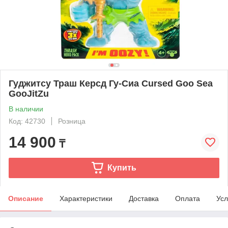
Гуджитсу Траш Керсд Гу-Сиа Cursed Goo Sea
GooJitZu
В наличии
Код: 42730
Розница
14 900
₸
Купить
Описание
Характеристики
Доставка
Оплата
Усл