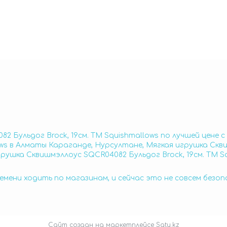
2 Бульдог Brock, 19см. TM Squishmallows по лучшей цене 
ows в Алматы Караганде, Нурсултане, Мягкая игрушка Скв
грушка Сквишмэллоус SQCR04082 Бульдог Brock, 19см. TM S
емени ходить по магазинам, и сейчас это не совсем безо
Сайт создан на маркетплейсе
Satu.kz