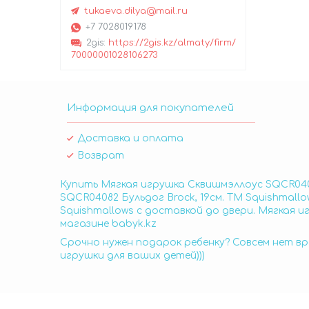
tukaeva.dilya@mail.ru
+7 7028019178
2gis
https://2gis.kz/almaty/firm/
70000001028106273
Информация для покупателей
Доставка и оплата
Возврат
Купить Мягкая игрушка Сквишмэллоус SQCR0408
SQCR04082 Бульдог Brock, 19см. TM Squishmall
Squishmallows с доставкой до двери. Мягкая и
магазине babyk.kz
Срочно нужен подарок ребенку? Совсем нет вр
игрушки для ваших детей)))