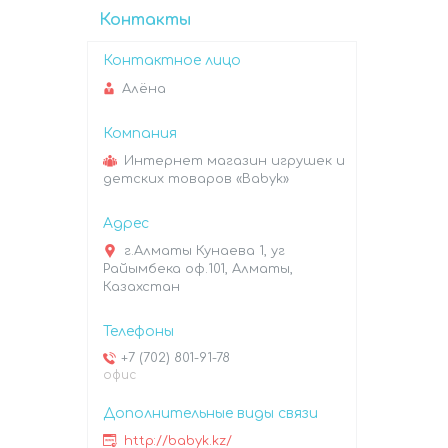
Контакты
Алёна
Интернет магазин игрушек и
детских товаров «Babyk»
г.Алматы Кунаева 1, уг
Райымбека оф.101, Алматы,
Казахстан
+7 (702) 801-91-78
офис
http://babyk.kz/