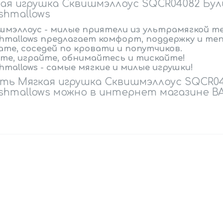
ая игрушка Сквишмэллоус SQCR04082 Бульд
shmallows
шмэллоус - милые приятели из ультрамягкой т
hmallows предлагает комфорт, поддержку и тепл
ате, соседей по кровати и попутчиков.
те, играйте, обнимайтесь и тискайте!
hmallows - самые мягкие и милые игрушки!
ть Мягкая игрушка Сквишмэллоус SQCR040
shmallows можно в интернет магазине BA