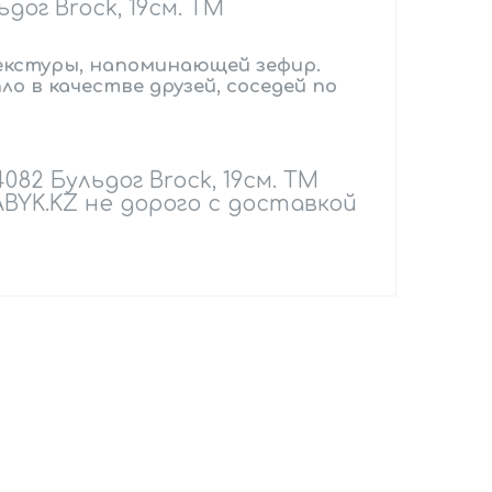
ог Brock, 19см. TM
екстуры, напоминающей зефир.
о в качестве друзей, соседей по
82 Бульдог Brock, 19см. TM
BYK.KZ не дорого с доставкой