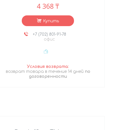
4 368 ₸
Купить
+7 (702) 801-91-78
офис
возврат товара в течение 14 дней
по
договоренности