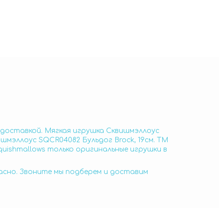
с доставкой. Мягкая игрушка Сквишмэллоус
ишмэллоус SQCR04082 Бульдог Brock, 19см. TM
quishmallows только оригинальные игрушки в
пасно. Звоните мы подберем и доставим