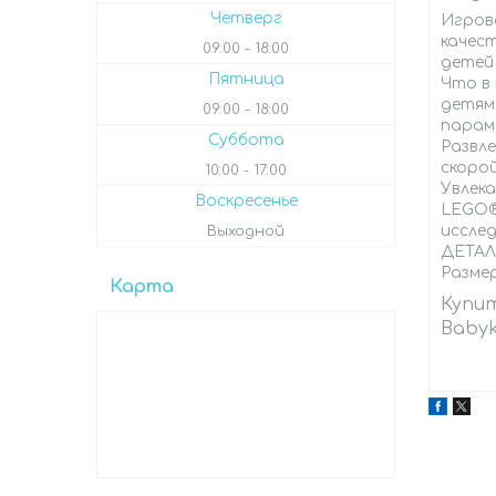
Четверг
Игров
качес
09:00
18:00
детей
Пятница
Что в
детям
09:00
18:00
парам
Суббота
Развл
скоро
10:00
17:00
Увлек
Воскресенье
LEGO® 
иссле
Выходной
ДЕТАЛ
Размер
Карта
Купи
Babyk