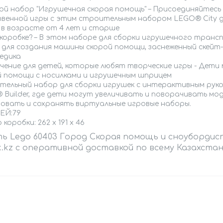
ой набор "Игрушечная скорая помощь" – Присоединяйтесь 
твенной игры с этим строительным набором LEGO® City 
 в возрасте от 4 лет и старше
 коробке? – В этом наборе для сборки игрушечного транс
 для создания машины скорой помощи, заснеженный скейт
едика
ечение для детей, которые любят творческие игры - Дет
й помощи с носилками и игрушечным шприцем
ательный набор для сборки игрушек с интерактивным рук
Builder, где дети могут увеличивать и поворачивать мод
довать и сохранять виртуальные игровые наборы.
ЕЙ:79
 коробки: 262 x 191 x 46
ть Lego 60403 Город Скорая помощь и сноуборди
.kz с
оперативной доставкой по всему Казахстан