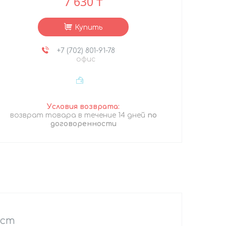
7 630 ₸
Купить
+7 (702) 801-91-78
офис
возврат товара в течение 14 дней
по
договоренности
ист