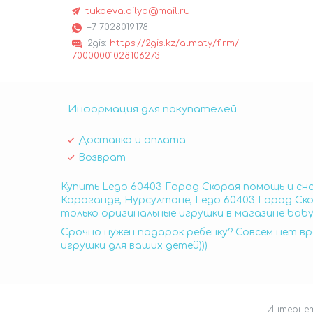
tukaeva.dilya@mail.ru
+7 7028019178
2gis
https://2gis.kz/almaty/firm/
70000001028106273
Информация для покупателей
Доставка и оплата
Возврат
Купить Lego 60403 Город Скорая помощь и сн
Караганде, Нурсултане, Lego 60403 Город Ск
только оригинальные игрушки в магазине baby
Срочно нужен подарок ребенку? Совсем нет вр
игрушки для ваших детей)))