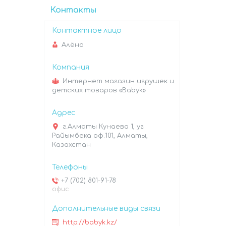
Контакты
Алёна
Интернет магазин игрушек и
детских товаров «Babyk»
г.Алматы Кунаева 1, уг
Райымбека оф.101, Алматы,
Казахстан
+7 (702) 801-91-78
офис
http://babyk.kz/