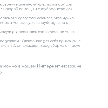
к своему маленькому конструктору для
для скорой помощи и сноубордиста для
портного средства есть все, что нужно
-парк и минифигурки сноубордиста и
и могут разыгрывать спасательные миссии
оводством – Откройте для себя приложение
ели в 3D, отслеживать ход сборки, а также
ст можно в нашем Интернет-магазине
у.