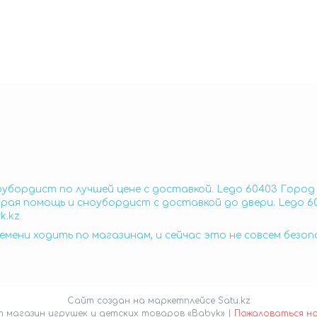
оубордист по лучшей цене с доставкой. Lego 60403 Горо
орая помощь и сноубордист с доставкой до двери. Lego 
k.kz
емени ходить по магазинам, и сейчас это не совсем безо
Сайт создан на маркетплейсе
Satu.kz
Интернет магазин игрушек и детских товаров «Babyk» |
Пожаловаться н