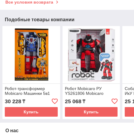
Все условия возврата
Подобные товары компании
Робот-трансформер
Робот Mobicaro РУ
Соба
Mobicaro Машинки 5в1
YS261806 Mobicaro
ИкУ
30 228
25 068
25 
₸
₸
Купить
Купить
О нас