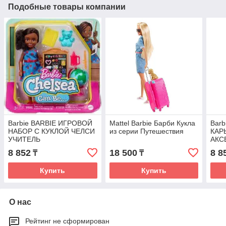
Подобные товары компании
Barbie BARBIE ИГРОВОЙ
Mattel Barbie Барби Кукла
Barb
НАБОР С КУКЛОЙ ЧЕЛСИ
из серии Путешествия
КАР
УЧИТЕЛЬ
АКС
ФИГ
8 852
18 500
8 8
₸
₸
Купить
Купить
О нас
Рейтинг не сформирован