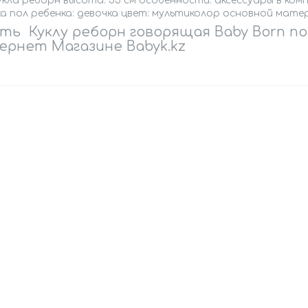
укла реборн высота: 55 см особенности: аксессуары в компл
а пол ребенка: девочка цвет: мультиколор основной матер
ть Куклу реборн говорящая Baby Born по
рнет Магазине Babyk.kz