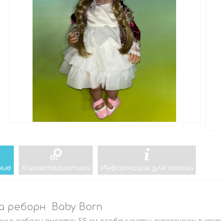
ние
Характеристики
Информация для заказа
а реборн Baby Born