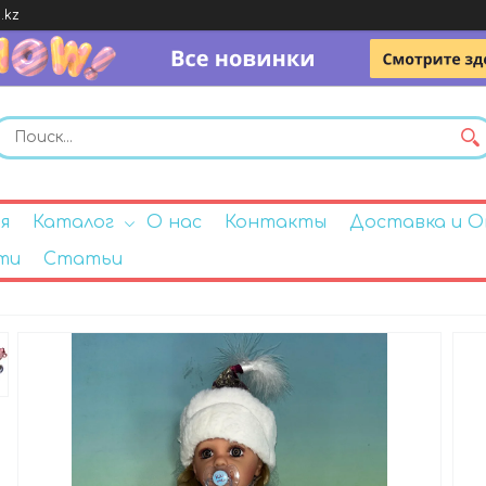
.kz
я
Каталог
О нас
Контакты
Доставка и 
ти
Статьи