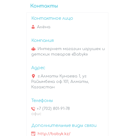
Контакты
Алёна
Интернет магазин игрушек и
детских товаров «Babyk»
г.Алматы Кунаева 1, уг
Райымбека оф.101, Алматы,
Казахстан
+7 (702) 801-91-78
офис
http://babyk.kz/