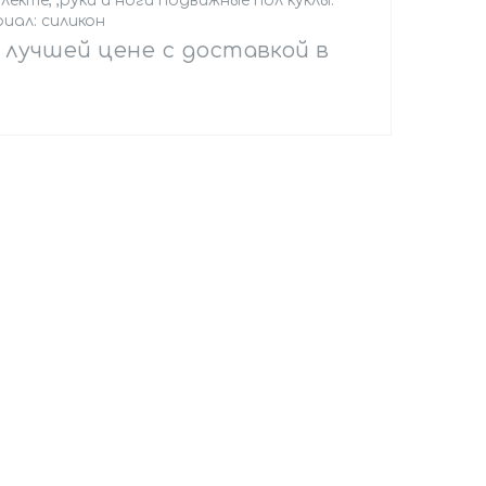
екте, ,руки и ноги подвижные пол куклы:
иал: силикон
 лучшей цене с доставкой в