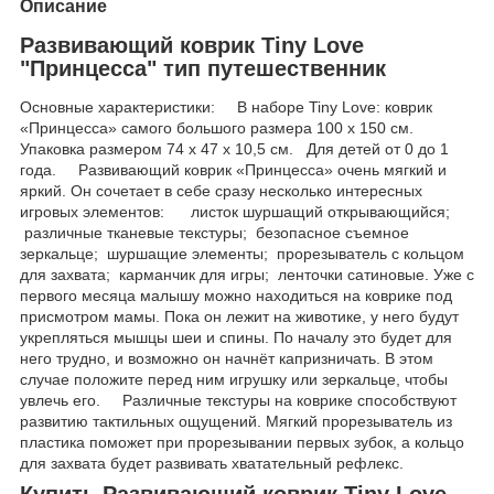
Описание
Развивающий коврик Tiny Love
"Принцесса" тип путешественник
Основные характеристики: В наборе Tiny Love: коврик
«Принцесса» самого большого размера 100 х 150 см.
Упаковка размером 74 х 47 х 10,5 см. Для детей от 0 до 1
года. Развивающий коврик «Принцесса» очень мягкий и
яркий. Он сочетает в себе сразу несколько интересных
игровых элементов: листок шуршащий открывающийся;
различные тканевые текстуры; безопасное съемное
зеркальце; шуршащие элементы; прорезыватель с кольцом
для захвата; карманчик для игры; ленточки сатиновые. Уже с
первого месяца малышу можно находиться на коврике под
присмотром мамы. Пока он лежит на животике, у него будут
укрепляться мышцы шеи и спины. По началу это будет для
него трудно, и возможно он начнёт капризничать. В этом
случае положите перед ним игрушку или зеркальце, чтобы
увлечь его. Различные текстуры на коврике способствуют
развитию тактильных ощущений. Мягкий прорезыватель из
пластика поможет при прорезывании первых зубок, а кольцо
для захвата будет развивать хватательный рефлекс.