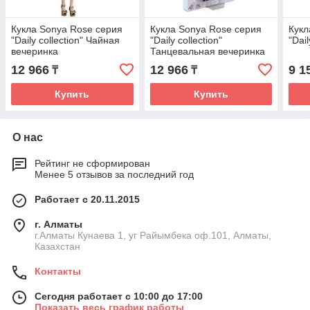
Кукла Sonya Rose серия
Кукла Sonya Rose серия
Кукл
"Daily collection" Чайная
"Daily collection"
"Dail
вечеринка
Танцевальная вечеринка
12 966
12 966
9 1
₸
₸
Купить
Купить
О нас
Рейтинг не сформирован
Менее 5 отзывов за последний год
Работает с 20.11.2015
г. Алматы
г.Алматы Кунаева 1, уг Райымбека оф.101, Алматы,
Казахстан
Контакты
Сегодня работает с 10:00 до 17:00
Показать весь график работы