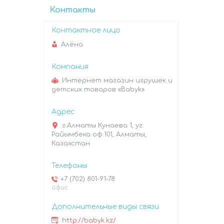
Контакты
Алёна
Интернет магазин игрушек и
детских товаров «Babyk»
г.Алматы Кунаева 1, уг
Райымбека оф.101, Алматы,
Казахстан
+7 (702) 801-91-78
офис
http://babyk.kz/