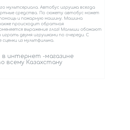
го мультсериала. Автобус игрушка всегда
ортные средства. По сюжету автобус может
ю помощь и пожарную машину. Машина
также происходит обратная
 поменяется выражение глаз! Малыши обожают
играть двумя игрушками по очереди. С
сценки из мультфильма.
 в интернет -магазине
по всему Казахстану