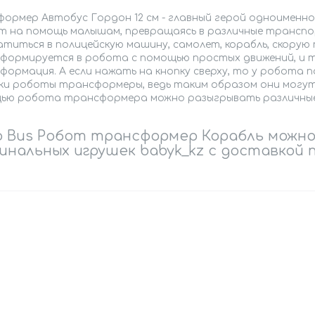
формер Автобус Гордон 12 см - главный герой одноименно
т на помощь малышам, превращаясь в различные трансп
атиться в полицейскую машину, самолет, корабль, скору
формируется в робота с помощью простых движений, и 
формация. А если нажать на кнопку сверху, то у робота
ки роботы трансформеры, ведь таким образом они могут 
ью робота трансформера можно разыгрывать различные 
 Bus Робот трансформер Корабль можно
инальных игрушек babyk_kz с доставкой 