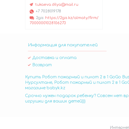
tukaeva.dilya@mail.ru
+7 7028019178
2gis
https://2gis.kz/almaty/firm/
70000001028106273
Информация для покупателей
Доставка и оплата
Возврат
Купить Робот пожарный и пилот 2 в 1 GoGo Bus
Нурсултане, Робот пожарный и пилот 2 в 1 GoG
магазине babyk.kz
Срочно нужен подарок ребенку? Совсем нет вр
игрушки для ваших детей)))