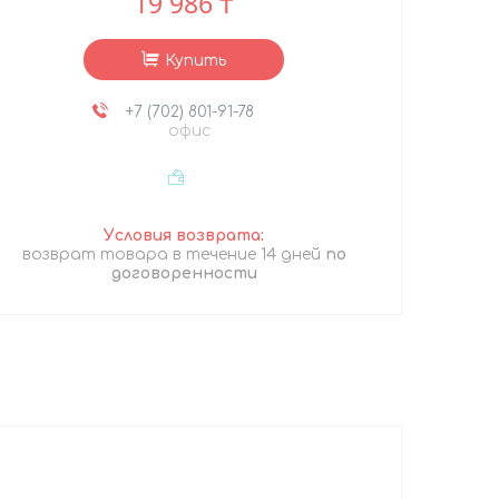
19 986 ₸
Купить
+7 (702) 801-91-78
офис
возврат товара в течение 14 дней
по
договоренности