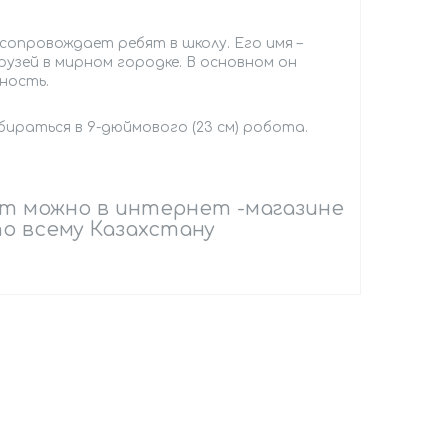
сопровождает ребят в школу. Его имя –
узей в мирном городке. В основном он
ность.
раться в 9-дюймового (23 см) робота.
лот можно в интернет -магазине
по всему Казахстану