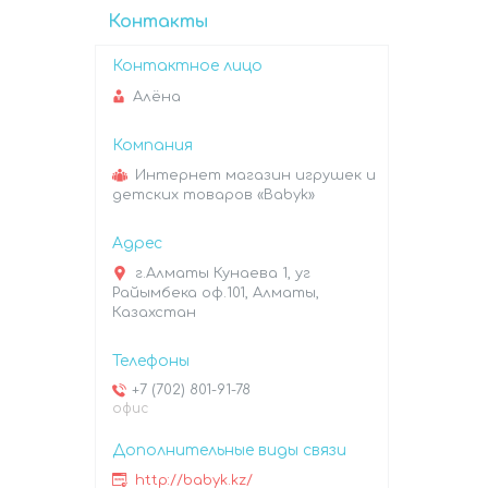
Контакты
Алёна
Интернет магазин игрушек и
детских товаров «Babyk»
г.Алматы Кунаева 1, уг
Райымбека оф.101, Алматы,
Казахстан
+7 (702) 801-91-78
офис
http://babyk.kz/