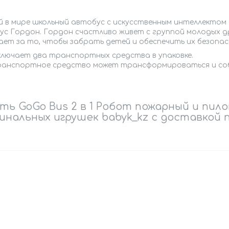
 в мире школьный автобус с искусственным интеллектом 
ус Гордон. Гордон счастливо живет с группой молодых др
ает за то, чтобы забрать детей и обеспечить их безопас
ключает два транспортных средства в упаковке.
ранспортное средство может трансформироваться и соби
ть GoGo Bus 2 в 1 Робот пожарный и пи
инальных игрушек babyk_kz с доставкой 