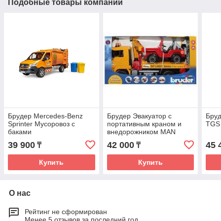
Подобные товары компании
Брудер Mercedes-Benz
Брудер Эвакуатор с
Бру
Sprinter Мусоровоз с
портативным краном и
TGS
баками
внедорожником MAN
39 900
42 000
45 
₸
₸
Купить
Купить
О нас
Рейтинг не сформирован
Менее 5 отзывов за последний год