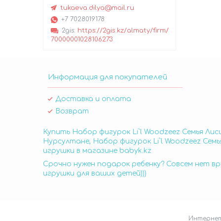
tukaeva.dilya@mail.ru
+7 7028019178
2gis
https://2gis.kz/almaty/firm/
70000001028106273
Информация для покупателей
Доставка и оплата
Возврат
Купить Набор фигурок Li`l Woodzeez Семья Лис
Нурсултане, Набор фигурок Li`l Woodzeez Семь
игрушки в магазине babyk.kz
Срочно нужен подарок ребенку? Совсем нет вр
игрушки для ваших детей)))