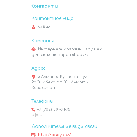
Контакты
Алёна
Интернет магазин игрушек и
детских товаров «Babyk»
г.Алматы Кунаева 1, уг
Райымбека оф.101, Алматы,
Казахстан
+7 (702) 801-91-78
офис
http://babyk.kz/