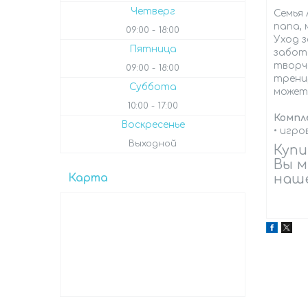
Четверг
Семья 
папа, 
09:00
18:00
Уход 
Пятница
забот
творч
09:00
18:00
трени
Суббота
может 
10:00
17:00
Компл
Воскресенье
• игро
Выходной
Купи
Вы м
Карта
наше