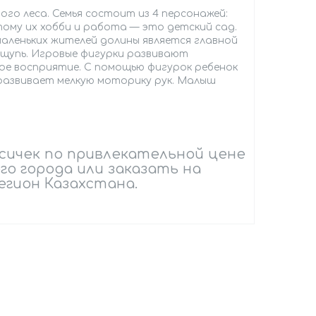
ного леса. Семья состоит из 4 персонажей:
этому их хобби и работа — это детский сад.
аленьких жителей долины является главной
ощупь. Игровые фигурки развивают
ое восприятие. С помощью фигурок ребенок
 развивает мелкую моторику рук. Малыш
исичек по привлекательной цене
го города или заказать на
егион Казахстана.