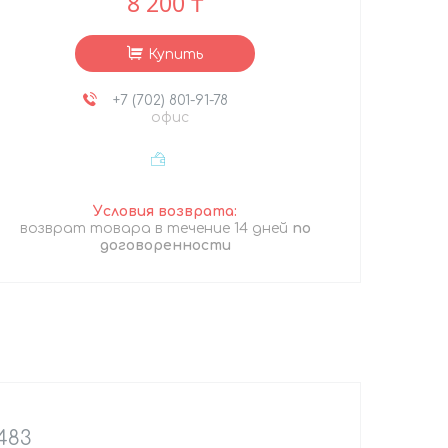
8 200 ₸
Купить
+7 (702) 801-91-78
офис
возврат товара в течение 14 дней
по
договоренности
483