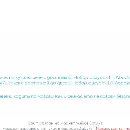
ичек по лучшей цене с доставкой. Набор фигурок Li`l Wood
я Лисичек с доставкой до двери. Набор фигурок Li`l Woodz
емени ходить по магазинам, и сейчас это не совсем безо
Сайт создан на маркетплейсе
Satu.kz
Интернет магазин игрушек и детских товаров «Babyk» |
Пожаловаться н