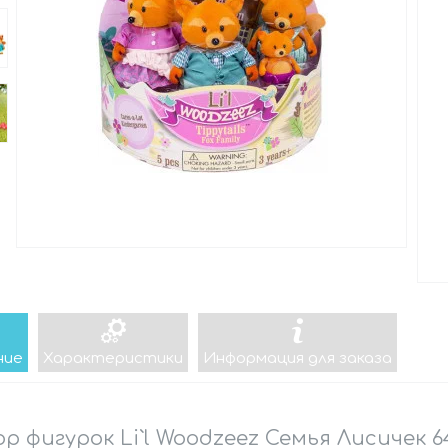
ние
Характеристики
Информация для заказа
р фигурок Li`l Woodzeez Семья Лисичек 6