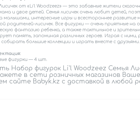
Лисичек от «Li’l Woodzeez» — это забавные жители сказоч
мама и двое детей. Семья лисичек очень любит детей, по
за малышами, интересные игры и всестороннее развитие м
ой родителей-лисичек. Все фигурки — очень приятные на 
ескую фантазию ребенка, а также тактильное и зрительн
рует память, запоминая различных героев. Играя с ними,
собирать большие коллекции и играть вместе с друзьями.
ектация:
вые фигурки — 4 шт.
ть Набор фигурок Li`l Woodzeez Семья Л
ожете в сети розничных магазинов Ваше
м сайте Babyk.kz с доставкой в любой р