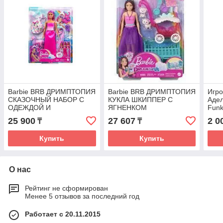
Barbie BRB ДРИМПТОПИЯ
Barbie BRB ДРИМПТОПИЯ
Игро
СКАЗОЧНЫЙ НАБОР С
КУКЛА ШКИППЕР С
Адел
ОДЕЖДОЙ И
ЯГНЕНКОМ
Funk
АКСЕССУАРАМИ
25 900
27 607
2 0
₸
₸
Купить
Купить
О нас
Рейтинг не сформирован
Менее 5 отзывов за последний год
Работает с 20.11.2015