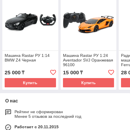
Машина Rastar РУ 1:14
Машина Rastar РУ 1:24
Рад
BMW Z4 Черная
Aventador SVJ Оранжевая
маши
96100
Ferr
25 000
15 000
28 
₸
₸
Купить
Купить
О нас
Рейтинг не сформирован
Менее 5 отзывов за последний год
Работает с 20.11.2015