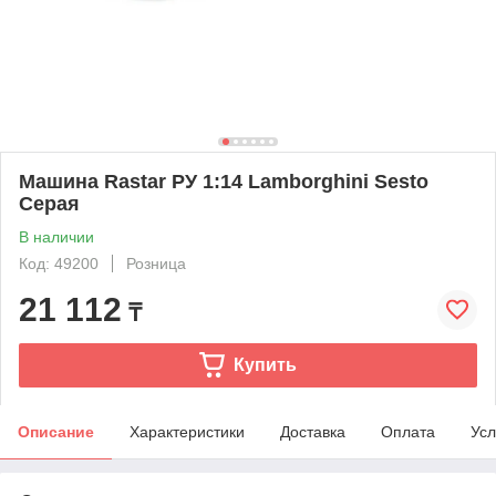
Машина Rastar РУ 1:14 Lamborghini Sesto
Серая
В наличии
Код: 49200
Розница
21 112
₸
Купить
Описание
Характеристики
Доставка
Оплата
Усл