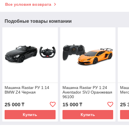
Все условия возврата
Подобные товары компании
Машина Rastar РУ 1:14
Машина Rastar РУ 1:24
Маши
BMW Z4 Черная
Aventador SVJ Оранжевая
Merc
96100
25 000
15 000
25 
₸
₸
Купить
Купить