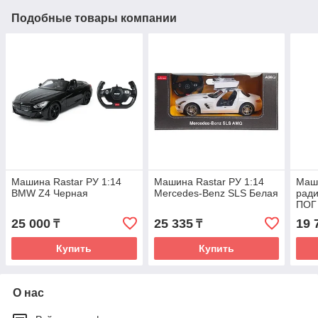
Подобные товары компании
Машина Rastar РУ 1:14
Машина Rastar РУ 1:14
Маш
BMW Z4 Черная
Mercedes-Benz SLS Белая
рад
ПОГ 
25 000
25 335
19 
₸
₸
Купить
Купить
О нас