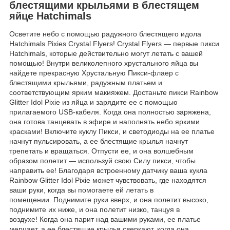
блестящими крыльями в блестящем
яйце Hatchimals
Осветите небо с помощью радужного блестящего идола
Hatchimals Pixies Crystal Flyers! Crystal Flyers — первые пикси
Hatchimals, которые действительно могут летать с вашей
помощью! Внутри великолепного хрустального яйца вы
найдете прекрасную Хрустальную Пикси-флаер с
блестящими крыльями, радужным платьем и
соответствующим ярким макияжем. Достаньте пикси Rainbow
Glitter Idol Pixie из яйца и зарядите ее с помощью
прилагаемого USB-кабеля. Когда она полностью заряжена,
она готова танцевать в эфире и наполнять небо яркими
красками! Включите куклу Пикси, и светодиоды на ее платье
начнут пульсировать, а ее блестящие крылья начнут
трепетать и вращаться. Отпусти ее, и она волшебным
образом полетит — используй свою Силу пикси, чтобы
направить ее! Благодаря встроенному датчику ваша кукла
Rainbow Glitter Idol Pixie может чувствовать, где находятся
ваши руки, когда вы помогаете ей летать в
помещении. Поднимите руки вверх, и она полетит высоко,
поднимите их ниже, и она полетит низко, танцуя в
воздухе! Когда она парит над вашими руками, ее платье
мерцает, а ее блестящие крылья сверкают, когда она