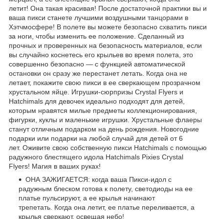
летит! Она такая красивая! После достаточной практики вы и
ваша пикси станете лучшими воздушными танцорами в
Хэтчмосфере! В полете вы можете безопасно схватить пикси
за ноги, чтобы изменить ее положение. Сделанный из
прочных и проверенных на безопасность материалов, если
вы случайно коснетесь его крыльев во время полета, это
совершенно безопасно — с функцией автоматической
остановки он сразу же перестанет летать. Когда она не
летает, покажите свою пикси в ее сверкающем прозрачном
хрустальном яйце. Игрушки-сюрпризы Crystal Flyers и
Hatchimals для девочек идеально подходят для детей,
которым нравятся милые предметы коллекционирования,
фигурки, куклы и маленькие игрушки. Хрустальные флаеры
станут отличным подарком на день рождения. Новогодние
подарки или подарки на любой случай для детей от 6
лет. Оживите свою собственную пикси Hatchimals с помощью
радужного блестящего идола Hatchimals Pixies Crystal
Flyers! Магия в ваших руках!
ОНА ЗАЖИГАЕТСЯ: когда ваша Пикси-идол с
радужным блеском готова к полету, светодиоды на ее
платье пульсируют, а ее крылья начинают
трепетать. Когда она летит, ее платье переливается, а
крылья сверкают, освещая небо!