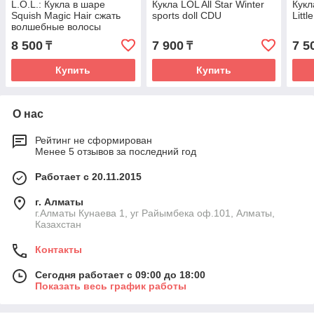
L.O.L.: Кукла в шаре
Кукла LOL All Star Winter
Кукл
Squish Magic Hair сжать
sports doll CDU
Littl
волшебные волосы
8 500
7 900
7 5
₸
₸
Купить
Купить
О нас
Рейтинг не сформирован
Менее 5 отзывов за последний год
Работает с 20.11.2015
г. Алматы
г.Алматы Кунаева 1, уг Райымбека оф.101, Алматы,
Казахстан
Контакты
Сегодня работает с 09:00 до 18:00
Показать весь график работы