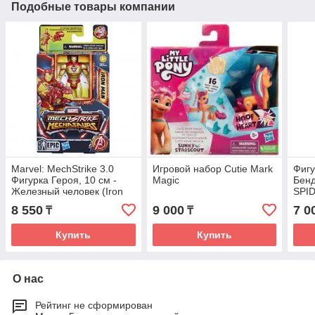
Подобные товары компании
Marvel: MechStrike 3.0
Игровой набор Cutie Mark
Фигу
Фигурка Героя, 10 см -
Magic
Бенд
Железный человек (Iron
SPI
man)
8 550
9 000
7 0
₸
₸
Купить
Купить
О нас
Рейтинг не сформирован