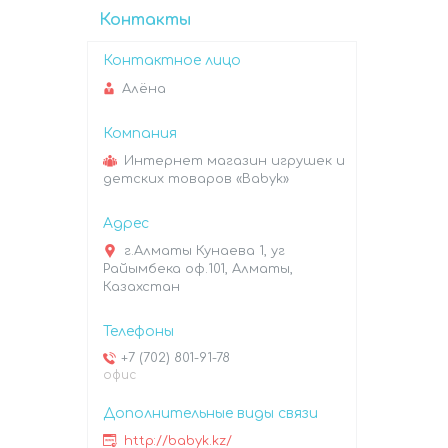
Контакты
Алёна
Интернет магазин игрушек и
детских товаров «Babyk»
г.Алматы Кунаева 1, уг
Райымбека оф.101, Алматы,
Казахстан
+7 (702) 801-91-78
офис
http://babyk.kz/