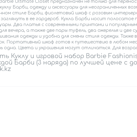
arbie Ultimate Closet предназначен не только для перенос
 куклу Барби, одежду и аксессуары для неограниченных во
нном стиле Барби, фиолетовый шкаф с розовым интерьеро
 заглянуть в ее гардероб. Кукла Барби носит полосатое 
уары. Два платья с современными принтами и популярным
для вечера, а также две пары туфель, два ожерелья и две 
ивания одежды и удобна для смены стиля одежды. Также 
ок. Портативный шкаф готов к путешествию в любом мест
ь одна. Цвета и украшения могут отличаться. Для возрас
ть Куклу и игровой набор Barbie Fashioni
дой Барби (3 наряда) по лучшей цене с
k.kz