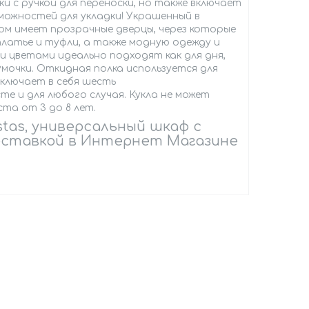
ки с ручкой для переноски, но также включает
зможностей для укладки! Украшенный в
м имеет прозрачные дверцы, через которые
платье и туфли, а также модную одежду и
и цветами идеально подходят как для дня,
сумочки. Откидная полка используется для
включает в себя шесть
е и для любого случая. Кукла не может
та от 3 до 8 лет.
stas, универсальный шкаф с
 доставкой в Интернет Магазине