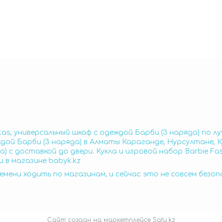
stas, универсальный шкаф с одеждой Барби (3 наряда) по л
ждой Барби (3 наряда) в Алматы Караганде, Нурсултане, Ку
) с доставкой до двери. Кукла и игровой набор Barbie Fa
 в магазине babyk.kz
емени ходить по магазинам, и сейчас это не совсем безо
Сайт создан на маркетплейсе
Satu.kz