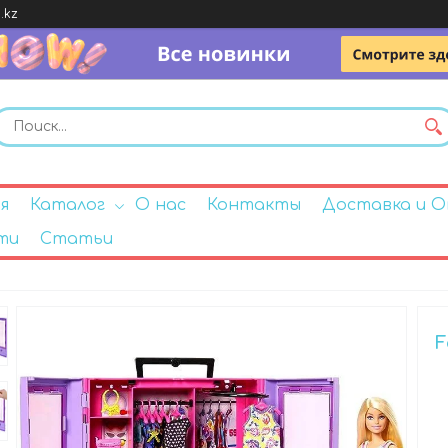
.kz
я
Каталог
О нас
Контакты
Доставка и 
ти
Статьи
F