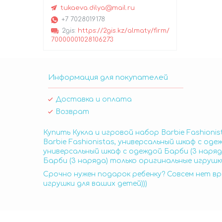
tukaeva.dilya@mail.ru
+7 7028019178
2gis
https://2gis.kz/almaty/firm/
70000001028106273
Информация для покупателей
Доставка и оплата
Возврат
Купить Кукла и игровой набор Barbie Fashioni
Barbie Fashionistas, универсальный шкаф с оде
универсальный шкаф с одеждой Барби (3 наряда
Барби (3 наряда) только оригинальные игрушки
Срочно нужен подарок ребенку? Совсем нет вр
игрушки для ваших детей)))