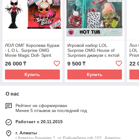
ЛОЛ ОМГ Королева Кураж
Игровой набор LOL
Лол 
- L.O.L. Surprise OMG
Surprise OMG House of
LOL 
Movie Magic Doll- Spirit
Surprises джакузи с яхтой
Pris
Queen
и 8 сюрпризами
26 000
9 500
22 
₸
₸
Купить
Купить
О нас
Рейтинг не сформирован
Менее 5 отзывов за последний год
Работает с 20.11.2015
г. Алматы
г.Алматы Кунаева 1, уг Райымбека оф.101, Алматы,