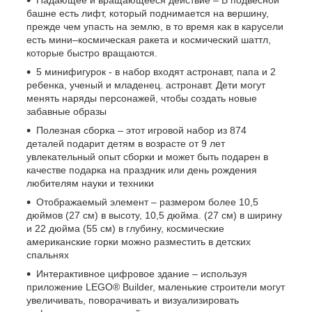
Падающее и вращающееся действие – В подвесной
башне есть лифт, который поднимается на вершину,
прежде чем упасть на землю, в то время как в карусели
есть мини–космическая ракета и космический шаттл,
которые быстро вращаются.
5 минифигурок - в набор входят астронавт, папа и 2
ребенка, ученый и младенец. астронавт. Дети могут
менять наряды персонажей, чтобы создать новые
забавные образы
Полезная сборка – этот игровой набор из 874
деталей подарит детям в возрасте от 9 лет
увлекательный опыт сборки и может быть подарен в
качестве подарка на праздник или день рождения
любителям науки и техники
Отображаемый элемент – размером более 10,5
дюймов (27 см) в высоту, 10,5 дюйма. (27 см) в ширину
и 22 дюйма (55 см) в глубину, космические
американские горки можно разместить в детских
спальнях
Интерактивное цифровое здание – используя
приложение LEGO® Builder, маленькие строители могут
увеличивать, поворачивать и визуализировать