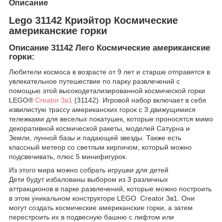
Описание
Lego 31142 Криэйтор Космические
американские горки
Описание 31142 Лего Космические американские
горки:
Любители космоса в возрасте от 9 лет и старше отправятся в
увлекательное путешествие по парку развлечений с
помощью этой высокодетализированной космической горки
LEGO®
Creator 3в1
(31142). Игровой набор включает в себя
извилистую трассу американских горок с 3 движущимися
тележками для веселых покатушек, которые проносятся мимо
декоративной космической ракеты, моделей Сатурна и
Земли, лунной базы и падающей звезды. Также есть
классный метеор со светлым кирпичом, который можно
подсвечивать, плюс 5 минифигурок.
Из этого мира можно собрать игрушки для детей
Дети будут избалованы выбором из 3 различных
аттракционов в парке развлечений, которые можно построить
в этом уникальном конструкторе LEGO Creator 3в1. Они
могут создать космические американские горки, а затем
перестроить их в подвесную башню с лифтом или