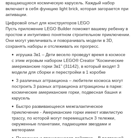
вращающуюся космическую карусель. Каждый набор
включает в себя функцию light brick, которая загорается при
активации.
Цифровой опыт для конструкторов LEGO
Пусть приложение LEGO Builder поможет вашему ребенку в
простом и интуитивно понятном строительном приключении.
Они могут увеличивать и поворачивать модели в 3D,
сохранять наборы и отслеживать их прогресс.
игрушка 3в1 – Дети весело проведут время в космосе
с этим игровым набором LEGO® Creator "Космические
американские горки 3в1" (31142), в который входят 3
модели для сборки и перестройки в 1 коробке
3 различных аттракциона – любители космоса могут
построить 3 разных аттракциона аттракционы в парке:
космические американские горки, подвесная башня и
карусель
Быстро развивающееся межгалактическое
приключение - Американские горки имеют извилистую
трассу, по которой могут перемещаться 3 тележки,
окруженные планетами, падающими звездами и
метеорами