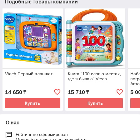
Подобные товары компании
Vtech Первый планшет
Книга "100 слов о местах,
Наб
где я бываю" Vtech
пог
Авто
14 650
15 710
5 0
₸
₸
Купить
Купить
О нас
Рейтинг не сформирован
Менее 5 отзывов за последний год