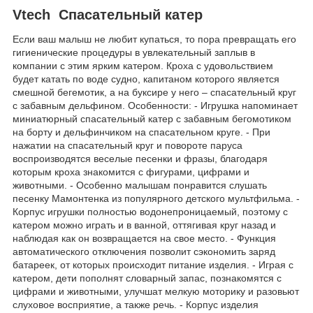
Vtech Спасательный катер
Если ваш малыш не любит купаться, то пора превращать его
гигиенические процедуры в увлекательный заплыв в
компании с этим ярким катером. Кроха с удовольствием
будет катать по воде судно, капитаном которого является
смешной бегемотик, а на буксире у него – спасательный круг
с забавным дельфином. Особенности: - Игрушка напоминает
миниатюрный спасательный катер с забавным бегомотиком
на борту и дельфинчиком на спасательном круге. - При
нажатии на спасательный круг и повороте паруса
воспроизводятся веселые песенки и фразы, благодаря
которым кроха знакомится с фигурами, цифрами и
животными. - Особенно малышам понравится слушать
песенку Мамонтенка из популярного детского мультфильма. -
Корпус игрушки полностью водонепроницаемый, поэтому с
катером можно играть и в ванной, оттягивая круг назад и
наблюдая как он возвращается на свое место. - Функция
автоматического отключения позволит сэкономить заряд
батареек, от которых происходит питание изделия. - Играя с
катером, дети пополнят словарный запас, познакомятся с
цифрами и животными, улучшат мелкую моторику и разовьют
слуховое восприятие, а также речь. - Корпус изделия