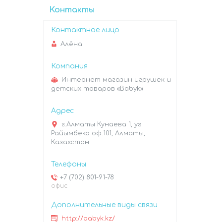
Контакты
Алёна
Интернет магазин игрушек и
детских товаров «Babyk»
г.Алматы Кунаева 1, уг
Райымбека оф.101, Алматы,
Казахстан
+7 (702) 801-91-78
офис
http://babyk.kz/