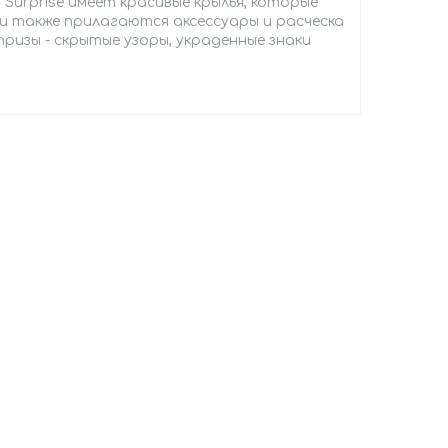
 Surprise имеет красивые крылья, которые
ни также прилагаются аксессуары и расческа
призы - скрытые узоры, украденные знаки