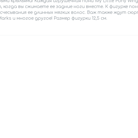
ыми крыльями! Каждая игрушечная пони My Little Pony Wing
 когда вы сжимаете ее задние ноги вместе. К фигурке по
счесывания ее длинных мягких волос. Важ также ждут сюр
Marks и многое другое! Размер фигурки 12,5 см.