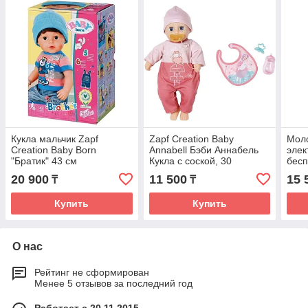
Кукла мальчик Zapf
Zapf Creation Baby
Мол
Creation Baby Born
Annabell Бэби Аннабель
элек
"Братик" 43 см
Кукла c соской, 30
бес
20 900
11 500
15 
₸
₸
Купить
Купить
О нас
Рейтинг не сформирован
Менее 5 отзывов за последний год