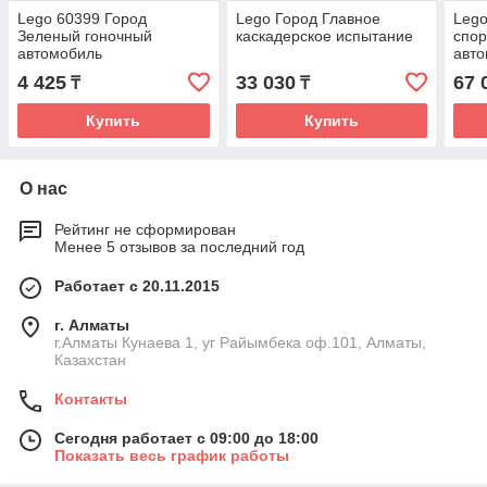
Lego 60399 Город
Lego Город Главное
Lego
Зеленый гоночный
каскадерское испытание
спо
автомобиль
авт
4 425
33 030
67 
₸
₸
Купить
Купить
О нас
Рейтинг не сформирован
Менее 5 отзывов за последний год
Работает с 20.11.2015
г. Алматы
г.Алматы Кунаева 1, уг Райымбека оф.101, Алматы,
Казахстан
Контакты
Сегодня работает с 09:00 до 18:00
Показать весь график работы