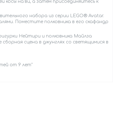
 косы на'ви, а затем присоединяйтесь к
ительного набора из серии LEGO® Avatar.
лями. Поместите полковника в его скафандр
фигурки Нейтири и полковника Майлза
 сборная сцена в джунглях со светящимися в
етей от 9 лет"