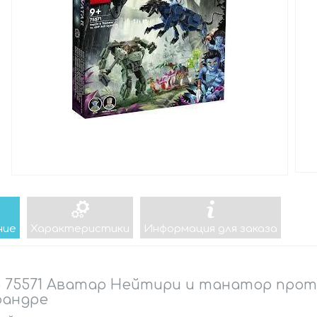
ние
Характеристики
Информация для заказа
 75571 Аватар Нейтири и танатор прот
фандре