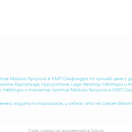
ив Майлза Куорича в УМП Скафандре по лучшей цене с 
лматы Караганде, Нурсултане, Lego Аватар Нейтири и 
ар Нейтири и танатор против Майлза Куорича в УМП Ска
емени ходить по магазинам, и сейчас это не совсем безо
Сайт создан на маркетплейсе
Satu.kz