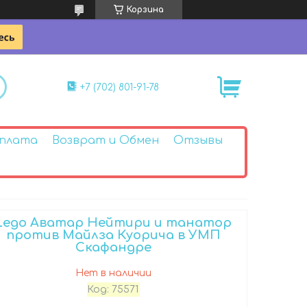
Корзина
+7 (702) 801-91-78
Оплата
Возврат и Обмен
Отзывы
Lego Аватар Нейтири и танатор
против Майлза Куорича в УМП
Скафандре
Нет в наличии
Код:
75571