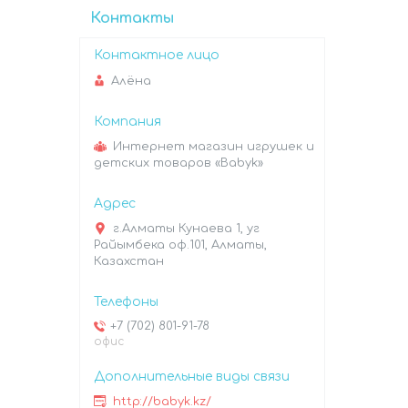
Контакты
Алёна
Интернет магазин игрушек и
детских товаров «Babyk»
г.Алматы Кунаева 1, уг
Райымбека оф.101, Алматы,
Казахстан
+7 (702) 801-91-78
офис
http://babyk.kz/