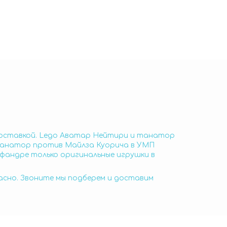
доставкой. Lego Аватар Нейтири и танатор
танатор против Майлза Куорича в УМП
фандре только оригинальные игрушки в
пасно. Звоните мы подберем и доставим