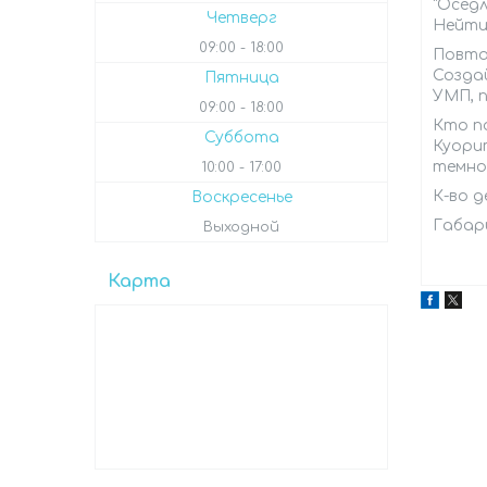
"Оседл
Четверг
Нейтир
09:00
18:00
Повто
Созда
Пятница
УМП, 
09:00
18:00
Кто п
Суббота
Куори
темно
10:00
17:00
К-во 
Воскресенье
Габари
Выходной
Карта