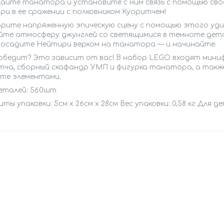
айте танатора и установите с ним связь с помощью своей
и в ее сражении с полковником Куоритчем!
рите напряженную эпическую сцену с помощью этого удив
йте атмосферу джунглей со светящимися в темноте дета
посадите Нейтири верхом на танатора — и начинайте.
обедит? Это зависит от вас! В набор LEGO входят мини
тча, сборный скафандр УМП и фигурка танатора, а также
те элементами.
деталей: 560шт
ты упаковки: 5см x 26см x 28см Вес упаковки: 0,58 кг Для д