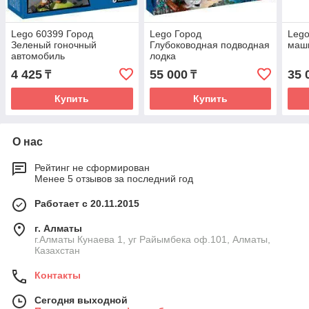
Lego 60399 Город
Lego Город
Lego
Зеленый гоночный
Глубоководная подводная
маш
автомобиль
лодка
4 425
55 000
35 
₸
₸
Купить
Купить
О нас
Рейтинг не сформирован
Менее 5 отзывов за последний год
Работает с 20.11.2015
г. Алматы
г.Алматы Кунаева 1, уг Райымбека оф.101, Алматы,
Казахстан
Контакты
Сегодня выходной