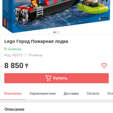
Lego Город Пожарная лодка
В наличии
Код: 60373
Розница
8 850
₸
Купить
Описание
Характеристики
Доставка
Оплата
Усл
Описание