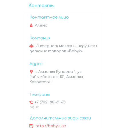
Контакты
Алёна
Интернет магазин игрушек и
детских товаров «Babyk»
г.Алматы Кунаева 1, уг
Райымбека оф.101, Алматы,
Казахстан
+7 (702) 801-91-78
офис
http://babyk.kz/