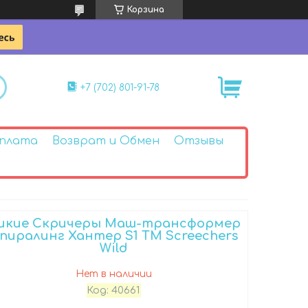
Корзина
+7 (702) 801-91-78
Оплата
Возврат и Обмен
Отзывы
икие Скричеры Маш-трансформер
пиралинг Хантер S1 ТМ Screechers
Wild
Нет в наличии
Код:
40661