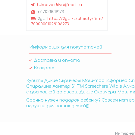
tukaeva.dilya@mail.ru
+7 7028019178
2gis
https://2gis.kz/almaty/firm/
70000001028106273
Информация для покупателей
Доставка и оплата
Возврат
Купить Дикие Скричеры Маш-трансформер Спир
Спиралинг Хантер S1 ТМ Screechers Wild в Ал
с доставкой до двери. Дикие Скричеры Маш-тр
Срочно нужен подарок ребенку? Совсем нет вр
игрушки для ваших детей)))