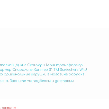
оставкой. Дикие Скричеры Маш-трансформер
рмер Спиралинг Хантер S1 ТМ Screechers Wild
о оригинальные игрушки в магазине babyk.kz
пасно. Звоните мы подберем и доставим
а контент