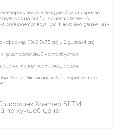
ереворачиваясь в воздухе! Дикий Скричер
ет кувырок на 360° и самостоятельно
а собирается вручную. Несколько движений -
формер (10х3.5х7.5 см) и 2 диска (4 см).
х приспособлений не требуется.
ериала, товар сертифицирован.
lpha Group. Эксклюзивный дистрибьютор
".
пиралинг Хантер S1 ТМ
ой по лучшей цене