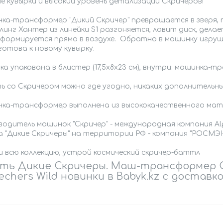
е кувырки и высокий уровень детализации Скричеров!
ка-трансформер "Дикий Скричер" превращается в зверя, п
инг Хантер из линейки S1 разгоняется, ловит диск, дела
формируется прямо в воздухе. Обратно в машинку игрушк
готова к новому кувырку.
а упакована в блистер (17,5х8х23 см), внутри: машинка-транс
ь со Скричером можно где угодно, никаких дополнительны
ка-трансформер выполнена из высококачественного мат
водитель машинок "Скричер" - международная компания A
а "Дикие Скричеры" на территории РФ - компания "РОСМЭН
и всю коллекцию, устрой космический скричер-баттл
ть Дикие Скричеры. Маш-трансформер С
echers Wild новинки в Babyk.kz с доставк