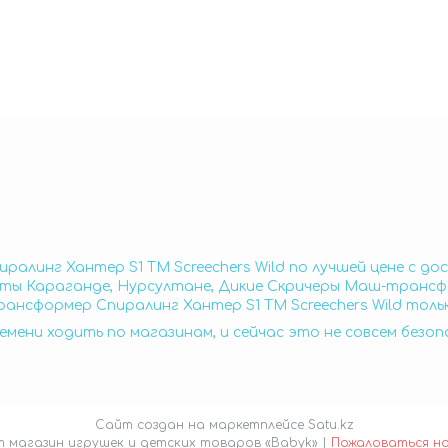
алинг Хантер S1 ТМ Screechers Wild по лучшей цене с д
маты Караганде, Нурсултане, Дикие Скричеры Маш-трансфо
ансформер Спиралинг Хантер S1 ТМ Screechers Wild тольк
емени ходить по магазинам, и сейчас это не совсем безо
Сайт создан на маркетплейсе
Satu.kz
Интернет магазин игрушек и детских товаров «Babyk» |
Пожаловаться н