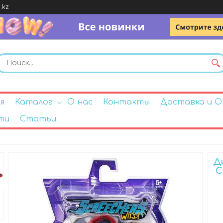
.kz
я
Каталог
О нас
Контакты
Доставка и 
ти
Статьи
Д
С