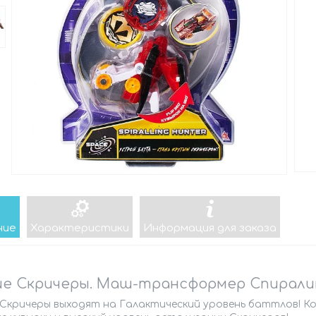
ние
Характеристики
Информация для заказа
е Скричеры. Маш-трансформер Спиралинг
 Скричеры выходят на Галактический уровень баттлов! Ко