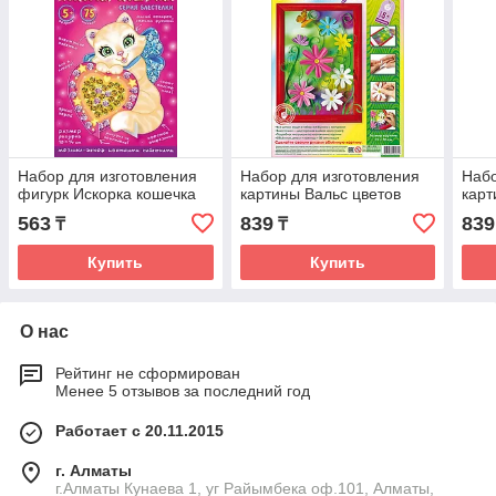
Набор для изготовления
Набор для изготовления
Набо
фигурк Искорка кошечка
картины Вальс цветов
карт
563
839
839
₸
₸
Купить
Купить
О нас
Рейтинг не сформирован
Менее 5 отзывов за последний год
Работает с 20.11.2015
г. Алматы
г.Алматы Кунаева 1, уг Райымбека оф.101, Алматы,